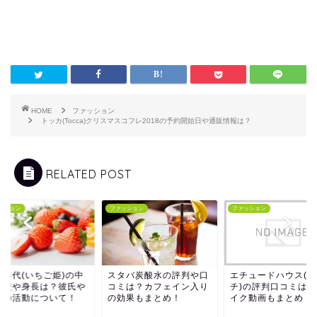
HOME
ファッション
トッカ(Tocca)クリスマスコフレ2018の予約開始日や通販情報は？
RELATED POST
ッション
ファッション
ファッション
藤恭代(いちご姫)の中
スタバ炭酸水の評判や口
エチュードハウス(ピ
高校や身長は？彼氏や
コミは？カフェイン入り
チ)の評判口コミは？
後の活動について！
の効果もまとめ！
イク動画もまとめ！