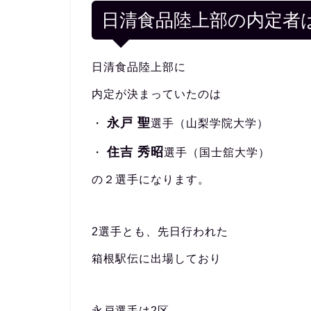
日清食品陸上部の内定者
日清食品陸上部に
内定が決まっていたのは
永戸 聖
・
選手（山梨学院大学）
住吉 秀昭
・
選手（国士舘大学）
の２選手になります。
2選手とも、先日行われた
箱根駅伝に出場しており
永戸選手は2区