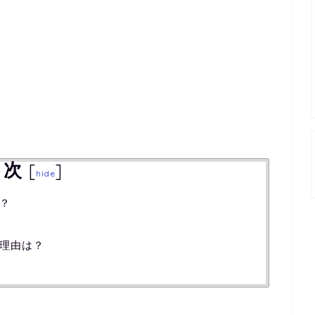
目次
[
]
hide
？
理由は？