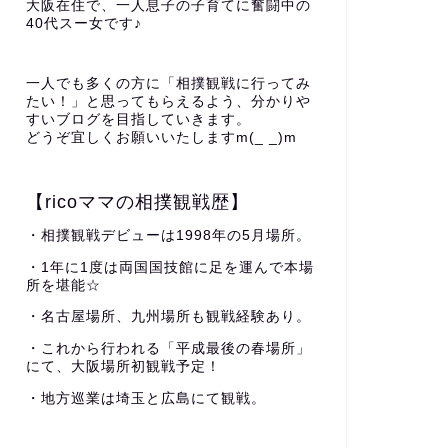
大阪在住で、一人息子の子育てに奮闘中の
40代スー女です♪
一人でも多くの方に「相撲観戦に行ってみ
たい！」と思ってもらえるよう、分かりや
すいブログを目指していきます。
どうぞ宜しくお願いいたしますm(_ _)m
【ricoママの相撲観戦歴】
・相撲観戦デビューは1998年の5月場所。
・1年に1度は両国国技館に足を運んで本場
所を堪能☆
・名古屋場所、九州場所も観戦経験あり。
・これから行われる「平成最後の春場所」
にて、大阪場所初観戦予定！
・地方巡業は埼玉と広島にて観戦。