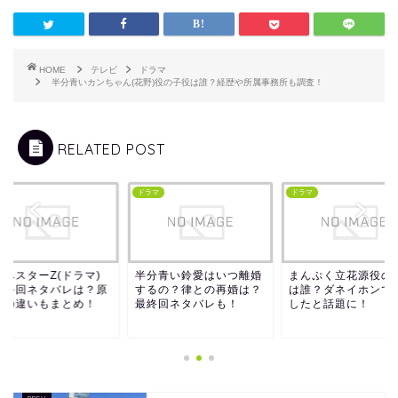
HOME
テレビ
ドラマ
半分青いカンちゃん(花野)役の子役は誰？経歴や所属事務所も調査！
RELATED POST
マ
ドラマ
ドラマ
ンベスターZ(ドラマ)
半分青い鈴愛はいつ離婚
まんぷく立花源役の
最終回ネタバレは？原
するの？律との再婚は？
は誰？ダネイホンで
との違いもまとめ！
最終回ネタバレも！
したと話題に！