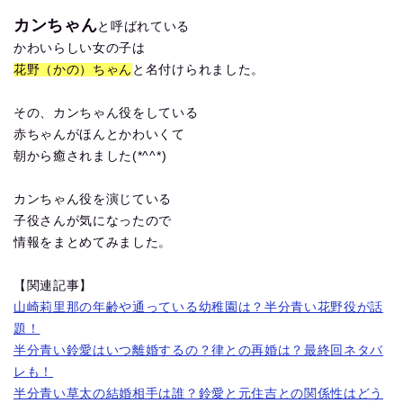
カンちゃん
と呼ばれている
かわいらしい女の子は
花野（かの）ちゃん
と名付けられました。
その、カンちゃん役をしている
赤ちゃんがほんとかわいくて
朝から癒されました(*^^*)
カンちゃん役を演じている
子役さんが気になったので
情報をまとめてみました。
【関連記事】
山崎莉里那の年齢や通っている幼稚園は？半分青い花野役が話
題！
半分青い鈴愛はいつ離婚するの？律との再婚は？最終回ネタバ
レも！
半分青い草太の結婚相手は誰？鈴愛と元住吉との関係性はどう