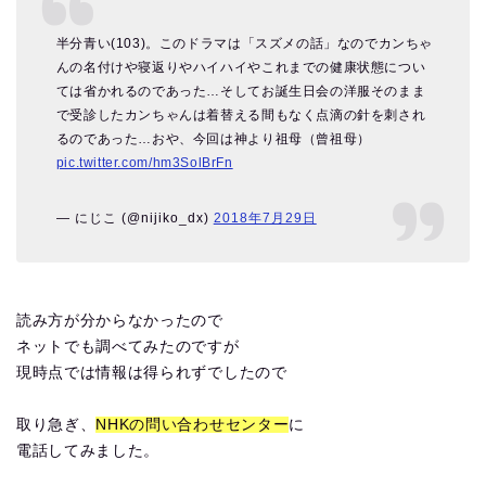
半分青い(103)。このドラマは「スズメの話」なのでカンちゃ
んの名付けや寝返りやハイハイやこれまでの健康状態につい
ては省かれるのであった…そしてお誕生日会の洋服そのまま
で受診したカンちゃんは着替える間もなく点滴の針を刺され
るのであった…おや、今回は神より祖母（曾祖母）
pic.twitter.com/hm3SolBrFn
— にじこ (@nijiko_dx)
2018年7月29日
読み方が分からなかったので
ネットでも調べてみたのですが
現時点では情報は得られずでしたので
取り急ぎ、
NHKの問い合わせセンター
に
電話してみました。