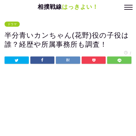
相撲戦線
はっきよい！
ドラマ
半分青いカンちゃん(花野)役の子役は
誰？経歴や所属事務所も調査！
/