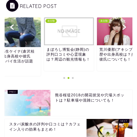
RELATED POST
類
未分類
未分類
まぼろし博覧会(静岡)の
荒川優那(アキシブ)
子高生ケイナ(倉沢桂
評判口コミや心霊現象
歴や出身高校は？身
)の出身高校や彼氏
は？周辺の観光情報も！
彼氏についても！
？ドバイ生活が話題
！
熊谷桜堤2018の開花状況や穴場スポッ
トは？駐車場や混雑についても！
スタバ炭酸水の評判や口コミは？カフェ
イン入りの効果もまとめ！