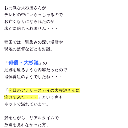
お元気な大杉漣さんが
テレビの中にいらっしゃるので
お亡くなりになられたのが
未だに信じられません・・・
韓国では、馴染みの深い場所や
現地の監督などとも対談。
俳優・大杉漣
「
」の
足跡を辿るような内容だったので
追悼番組のようでしたね・・・
「
今日のアナザースカイの大杉漣さんに
泣けて来た・・・
」という声も
ネットで溢れています。
残念ながら、リアルタイムで
放送を見れなかった方、