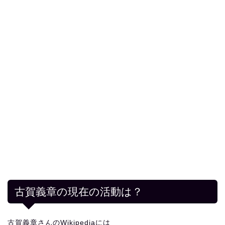
古賀義章の現在の活動は？
古賀義章さんのWikipediaには