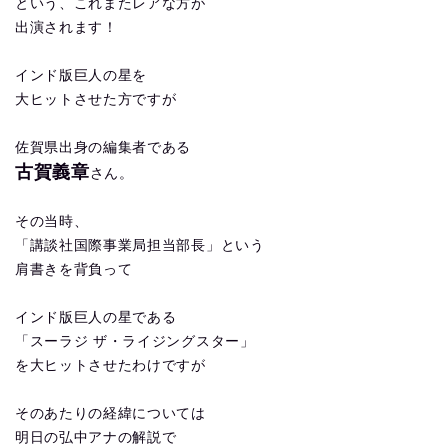
という、これまたレアな方が
出演されます！
インド版巨人の星を
大ヒットさせた方ですが
佐賀県出身の編集者である
古賀義章
さん。
その当時、
「講談社国際事業局担当部長」という
肩書きを背負って
インド版巨人の星である
「スーラジ ザ・ライジングスター」
を大ヒットさせたわけですが
そのあたりの経緯については
明日の弘中アナの解説で