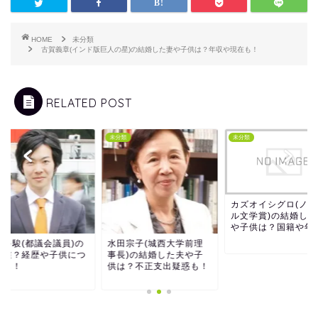
HOME
未分類
古賀義章(インド版巨人の星)の結婚した妻や子供は？年収や現在も！
RELATED POST
類
未分類
未分類
カズオイシグロ(ノーベ
ル文学賞)の結婚した妻
や子供は？国籍や年収も
音喜多駿(都議会議員
田宗子(城西大学前理
嫁は誰？経歴や子供
長)の結婚した夫や子
いても！
は？不正支出疑惑も！