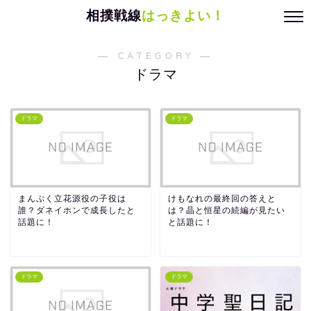
相撲戦線
はっきよい！
― CATEGORY ―
ドラマ
ドラマ
ドラマ
まんぷく立花源役の子役は
けもなれの最終回の答えと
誰？ダネイホンで成長したと
は？晶と恒星の続編が見たい
話題に！
と話題に！
ドラマ
ドラマ