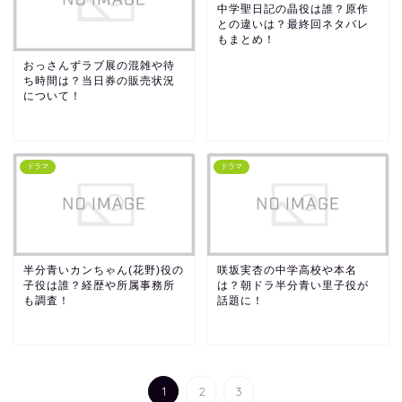
中学聖日記の晶役は誰？原作
との違いは？最終回ネタバレ
もまとめ！
おっさんずラブ展の混雑や待
ち時間は？当日券の販売状況
について！
ドラマ
ドラマ
半分青いカンちゃん(花野)役の
咲坂実杏の中学高校や本名
子役は誰？経歴や所属事務所
は？朝ドラ半分青い里子役が
も調査！
話題に！
1
2
3