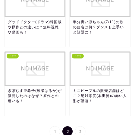
グッドドクター(ドラマ)韓国版
半分青い涼ちゃん(7/11)の歌
や原作との違いは？無料視聴
の曲名は何？ダンスも上手い
や動画も！
と話題に！
ドラマ
ドラマ
ぎぼむす亜希子(綾瀬はるか)が
ミニピープルの販売店舗はど
腹芸したのはなぜ？原作との
こ？絶対零度(本田翼)の赤い人
違いも！
形が話題！
1
2
3