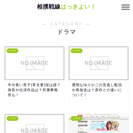
相撲戦線
はっきよい！
― CATEGORY ―
ドラマ
ドラマ
ドラマ
半分青い里子(草太妻)役は誰？
透明なゆりかごの見逃し配信
身長や出演作品は？所属事務
や再放送は？原作との違いに
所も！
ついて！
ドラマ
ドラマ