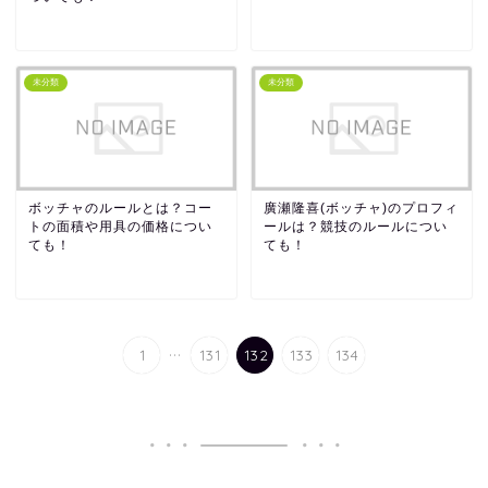
未分類
未分類
ボッチャのルールとは？コー
廣瀬隆喜(ボッチャ)のプロフィ
トの面積や用具の価格につい
ールは？競技のルールについ
ても！
ても！
...
1
131
132
133
134