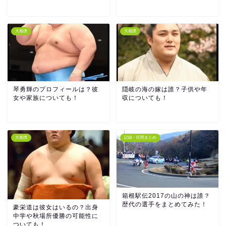
大相撲
大相撲
琴勇輝のプロフィールは？彼
隠岐の海の嫁は誰？子供や年
女や家族についても！
収についても！
大相撲
記録・区間まとめ
箱根駅伝2017の山の神は誰？
歴代の選手をまとめてみた！
豪栄道は彼女はいるの？出身
中学や秋場所優勝の可能性に
ついても！