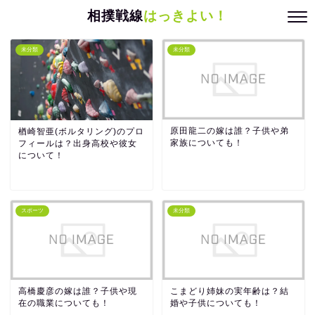
相撲戦線
はっきよい！
未分類
未分類
原田龍二の嫁は誰？子供や弟
楢崎智亜(ボルタリング)のプロ
家族についても！
フィールは？出身高校や彼女
について！
スポーツ
未分類
高橋慶彦の嫁は誰？子供や現
こまどり姉妹の実年齢は？結
在の職業についても！
婚や子供についても！