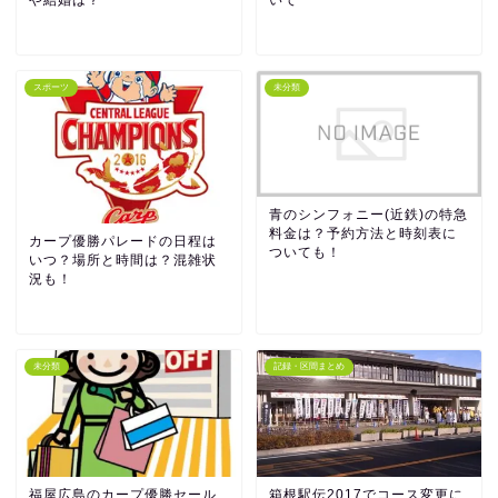
スポーツ
未分類
青のシンフォニー(近鉄)の特急
料金は？予約方法と時刻表に
カープ優勝パレードの日程は
ついても！
いつ？場所と時間は？混雑状
況も！
未分類
記録・区間まとめ
福屋広島のカープ優勝セール
箱根駅伝2017でコース変更に