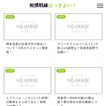
相撲戦線
はっきよい！
未分類
未分類
岡本信彦の出身大学や彼女に
マリーケフェルフールト(パラ
ついて！3月のライオン二階堂
陸上)の経歴は？安楽死視野で
役！
話題に！
未分類
未分類
イブラハム・ハマト(パラ卓球)
登坂淳一(NHK大阪)の妻は
の動画をまとめてみた！病気
誰？麿の現在や担当番組につ
や結婚は？
いて