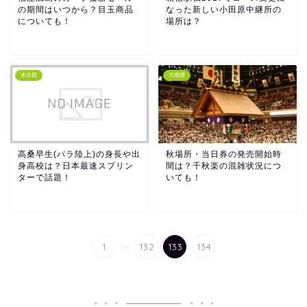
の期間はいつから？目玉商品
なった新しい小田原中継所の
についても！
場所は？
未分類
大相撲
高桑早生(パラ陸上)の身長や出
秋場所・当日券の発売開始時
身高校は？日本最速スプリン
間は？千秋楽の混雑状況につ
ターで話題！
いても！
...
1
132
133
134