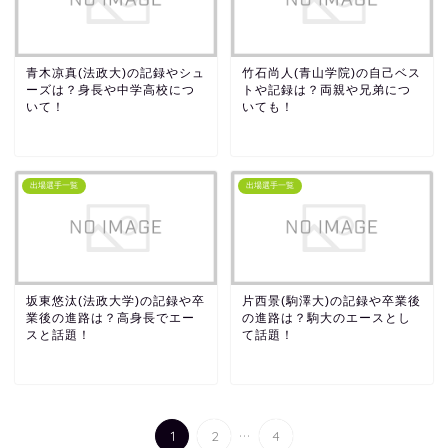
青木凉真(法政大)の記録やシュ
竹石尚人(青山学院)の自己ベス
ーズは？身長や中学高校につ
トや記録は？両親や兄弟につ
いて！
いても！
出場選手一覧
出場選手一覧
坂東悠汰(法政大学)の記録や卒
片西景(駒澤大)の記録や卒業後
業後の進路は？高身長でエー
の進路は？駒大のエースとし
スと話題！
て話題！
...
1
2
4