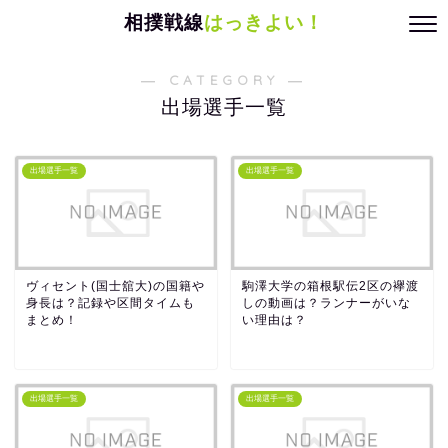
相撲戦線
はっきよい！
― CATEGORY ―
出場選手一覧
出場選手一覧
出場選手一覧
ヴィセント(国士舘大)の国籍や
駒澤大学の箱根駅伝2区の襷渡
身長は？記録や区間タイムも
しの動画は？ランナーがいな
まとめ！
い理由は？
出場選手一覧
出場選手一覧