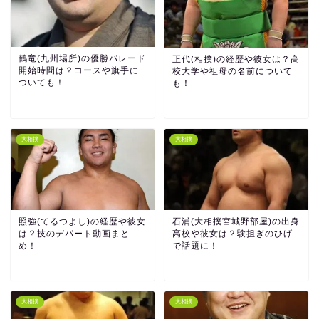
鶴竜(九州場所)の優勝パレード
正代(相撲)の経歴や彼女は？高
開始時間は？コースや旗手に
校大学や祖母の名前について
ついても！
も！
大相撲
大相撲
照強(てるつよし)の経歴や彼女
石浦(大相撲宮城野部屋)の出身
は？技のデパート動画まと
高校や彼女は？験担ぎのひげ
め！
で話題に！
大相撲
大相撲