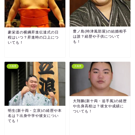
豊ノ島(時津風部屋)の結婚相手
豪栄道の横綱昇進伝達式の日
は誰？経歴や子供について
程はいつ？昇進時の口上につ
も！
いても！
大相撲
大相撲
大翔鵬(新十両・追手風)の経歴
や出身高校は？彼女や成績に
明生(新十両・立浪)の経歴や本
ついても！
名は？出身中学や彼女につい
ても！