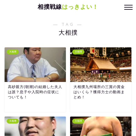
相撲戦線
はっきよい！
― TAG ―
大相撲
大相撲
大相撲
高砂親方(朝潮)の結婚した夫人
大相撲九州場所の三賞の賞金
は誰？息子や入院時の症状に
はいくら？獲得力士の動画ま
ついても！
とめ！
大相撲
大相撲