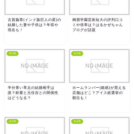
古賀義章(インド版巨人の星)の
桐朋学園芸術短大の評判口コ
結婚した妻や子供は？年収や
ミや倍率は？はるかぜちゃん
現在も！
ブログが話題
未分類
未分類
半分青い草太の結婚相手は
ホームランバー(銀紙)が買える
誰？鈴愛と元住吉との関係性
店舗はどこ？アイス総選挙の
はどうなる？
順位も！
未分類
未分類