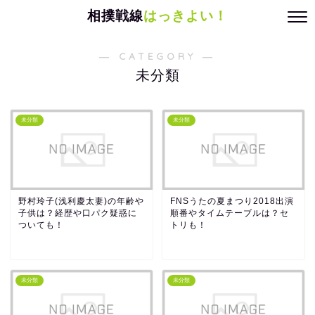
相撲戦線
はっきよい！
― CATEGORY ―
未分類
未分類
未分類
野村玲子(浅利慶太妻)の年齢や
FNSうたの夏まつり2018出演
子供は？経歴や口パク疑惑に
順番やタイムテーブルは？セ
ついても！
トリも！
未分類
未分類