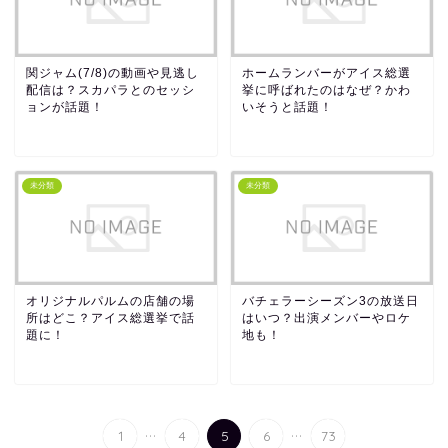
関ジャム(7/8)の動画や見逃し
ホームランバーがアイス総選
配信は？スカパラとのセッシ
挙に呼ばれたのはなぜ？かわ
ョンが話題！
いそうと話題！
未分類
未分類
オリジナルパルムの店舗の場
バチェラーシーズン3の放送日
所はどこ？アイス総選挙で話
はいつ？出演メンバーやロケ
題に！
地も！
...
...
1
4
5
6
73