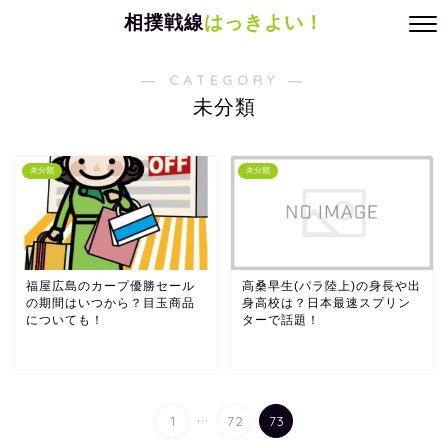
相撲戦線
はっきよい！
― CATEGORY ―
未分類
未分類
未分類
福屋広島のカープ優勝セール
高桑早生(パラ陸上)の身長や出
の期間はいつから？目玉商品
身高校は？日本最速スプリン
についても！
ターで話題！
...
1
72
73