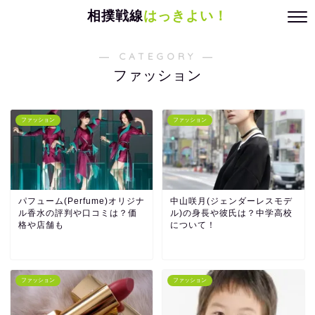
相撲戦線
はっきよい！
― CATEGORY ―
ファッション
ファッション
ファッション
パフューム(Perfume)オリジナ
中山咲月(ジェンダーレスモデ
ル香水の評判や口コミは？価
ル)の身長や彼氏は？中学高校
格や店舗も
について！
ファッション
ファッション