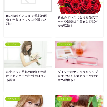
makiko(インスタ)の旦那の画
黄色のドレスに合う結婚式ブ
像や年収は？マツコ会議で話
ーケや髪型は？美女と野獣ベ
題に！
ルが話題！
ファッション
ファッション
萩中ユウの旦那の画像や年齢
ダイソーのナチュラルリップ
は？セミナーの評判や口コミ
がすごい！人気カラーやおす
も調査！
すめ理由も！
ファッション
ファッション