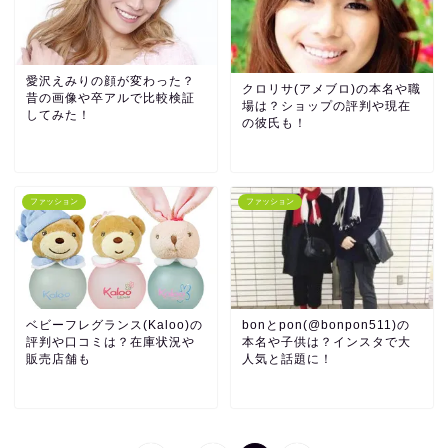
愛沢えみりの顔が変わった？
クロリサ(アメブロ)の本名や職
昔の画像や卒アルで比較検証
場は？ショップの評判や現在
してみた！
の彼氏も！
ファッション
ファッション
ベビーフレグランス(Kaloo)の
bonとpon(@bonpon511)の
評判や口コミは？在庫状況や
本名や子供は？インスタで大
販売店舗も
人気と話題に！