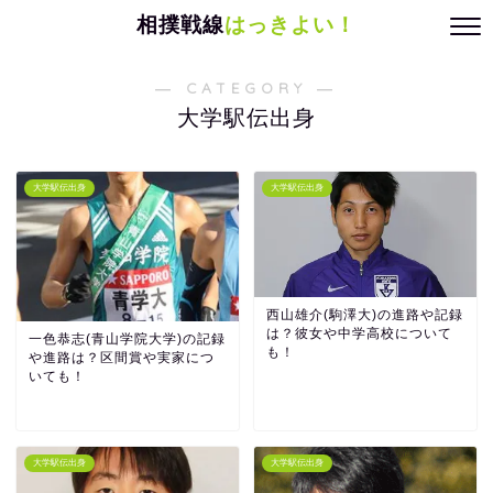
相撲戦線
はっきよい！
― CATEGORY ―
大学駅伝出身
大学駅伝出身
大学駅伝出身
西山雄介(駒澤大)の進路や記録
は？彼女や中学高校について
一色恭志(青山学院大学)の記録
も！
や進路は？区間賞や実家につ
いても！
大学駅伝出身
大学駅伝出身