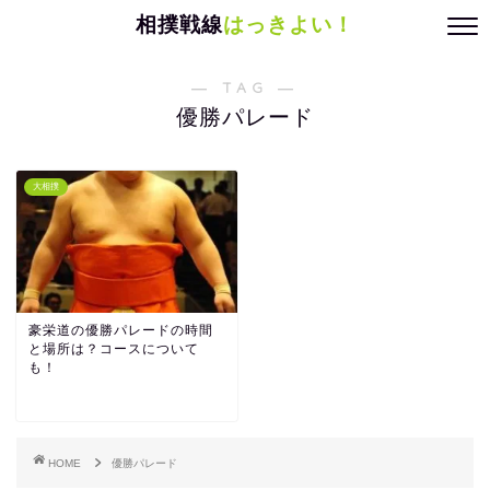
相撲戦線
はっきよい！
― TAG ―
優勝パレード
大相撲
豪栄道の優勝パレードの時間
と場所は？コースについて
も！
HOME
優勝パレード