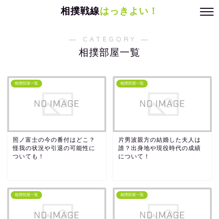
相撲戦線
はっきよい！
― CATEGORY ―
相撲部屋一覧
相撲部屋一覧
相撲部屋一覧
照ノ富士の今の番付はどこ？
片男波親方の結婚した夫人は
怪我の状況や引退の可能性に
誰？出身地や現役時代の成績
ついても！
について！
相撲部屋一覧
相撲部屋一覧