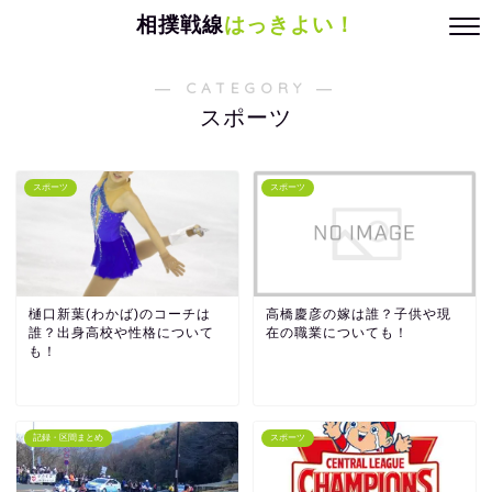
相撲戦線
はっきよい！
― CATEGORY ―
スポーツ
スポーツ
スポーツ
樋口新葉(わかば)のコーチは
高橋慶彦の嫁は誰？子供や現
誰？出身高校や性格について
在の職業についても！
も！
記録・区間まとめ
スポーツ