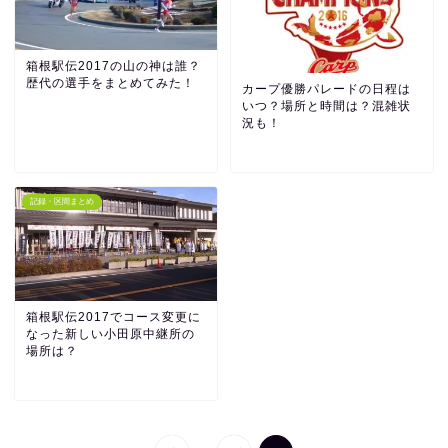
箱根駅伝2017の山の神は誰？
歴代の選手をまとめてみた！
カープ優勝パレードの日程は
いつ？場所と時間は？混雑状
況も！
記録・区間まとめ
箱根駅伝2017でコース変更に
なった新しい小田原中継所の
場所は？
...