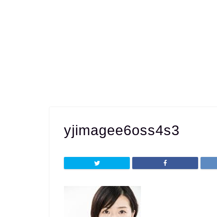
yjimagee6oss4s3