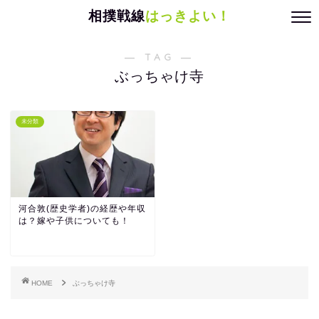
相撲戦線
はっきよい！
― TAG ―
ぶっちゃけ寺
未分類
河合敦(歴史学者)の経歴や年収
は？嫁や子供についても！
HOME
ぶっちゃけ寺