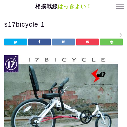
相撲戦線
はっきよい！
s17bicycle-1