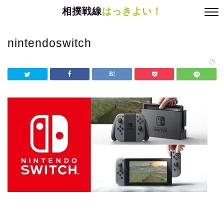
相撲戦線
はっきよい！
nintendoswitch