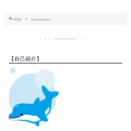
HOME
nintendoswitch
【自己紹介】