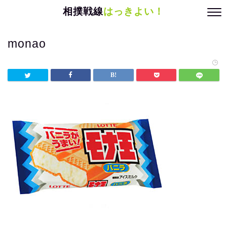
相撲戦線
はっきよい！
monao