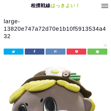
相撲戦線
はっきよい！
large-
13820e747a72d70e1b10f5913534a4
32