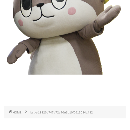
HOME
large-13820e747a72d70e1b10f5913534a432