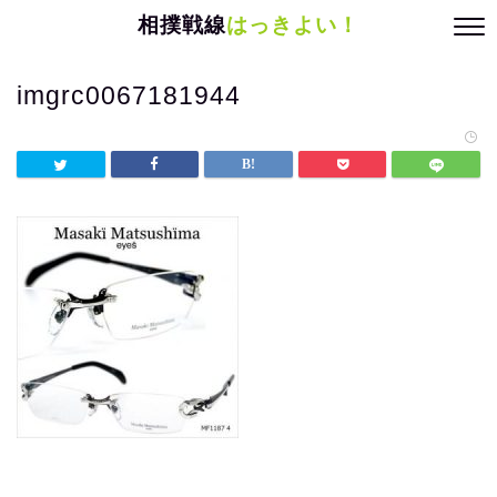
相撲戦線
はっきよい！
imgrc0067181944