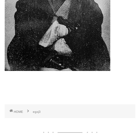
HOME
egxj3