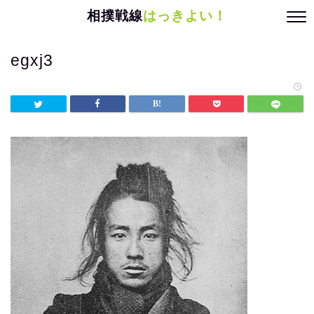
相撲戦線
はっきよい！
egxj3