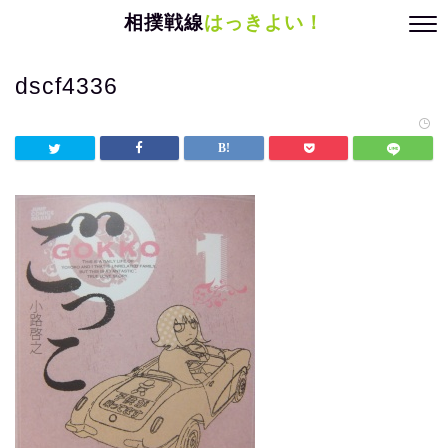
相撲戦線
はっきよい！
dscf4336