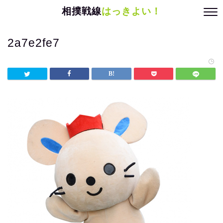
相撲戦線
はっきよい！
2a7e2fe7